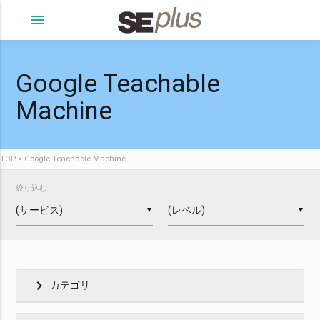
menu
Google Teachable
Machine
TOP
Google Teachable Machine
絞り込む
▼
▼
chevron_right
カテゴリ